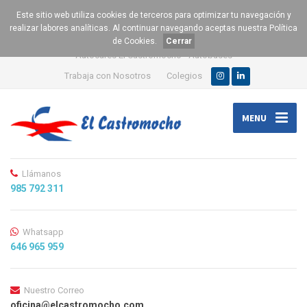
Este sitio web utiliza cookies de terceros para optimizar tu navegación y
realizar labores analíticas. Al continuar navegando aceptas nuestra
Política
de Cookies
.
Cerrar
Autocares El Castromocho - Autobuses
Trabaja con Nosotros
Colegios
MENU
Llámanos
985 792 311
Whatsapp
646 965 959
Nuestro Correo
oficina@elcastromocho.com